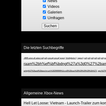
News
Videos
Galerien
Umfragen
Die letzten Suchbegriffe
-8695 union all select null,null,concat(concat('qvqzq','khzblpbvkm'),'qqpxq'),null,null,null,null,null,null,nu
raam%2bh%ef%bf%bdngt%27a%3d0%27%2ban
erfolg%27%2band%2bbenchmark%282999999%2cmd5%28now%28%29%29%29%2b%271
epic%27
Allgemeine Xbox-News
Hell Let Loose: Vietnam - Launch-Trailer zum 