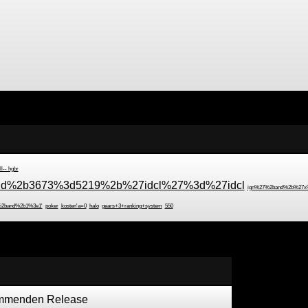
ll-- hgbr
d%2b3673%3d5219%2b%27idcl%27%3d%27idcl
ign%27%2band%2b%27x
%2band%2b1%3e1'
poker
kosten'a=0
halo
gears+3+ranking+system
550
kommenden Release