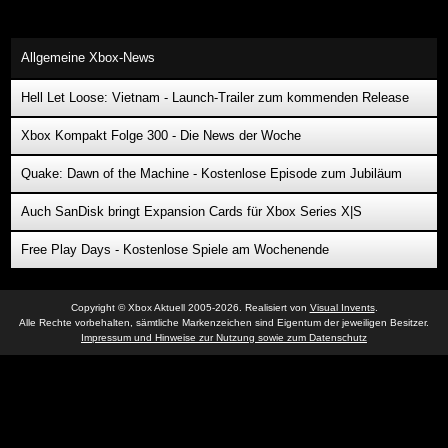
Allgemeine Xbox-News
Hell Let Loose: Vietnam - Launch-Trailer zum kommenden Release
Xbox Kompakt Folge 300 - Die News der Woche
Quake: Dawn of the Machine - Kostenlose Episode zum Jubiläum
Auch SanDisk bringt Expansion Cards für Xbox Series X|S
Free Play Days - Kostenlose Spiele am Wochenende
Copyright © Xbox Aktuell 2005-2026. Realisiert von
Visual Invents
.
Alle Rechte vorbehalten, sämtliche Markenzeichen sind Eigentum der jeweiligen Besitzer.
Impressum und Hinweise zur Nutzung sowie zum Datenschutz