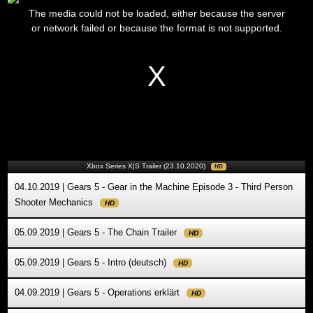
This
is
The media could not be loaded, either because the server
a
modal
or network failed or because the format is not supported.
window.
Xbox Series X|S Trailer (23.10.2020)
HD
04.10.2019 | Gears 5 - Gear in the Machine Episode 3 - Third Person
Shooter Mechanics
HD
05.09.2019 | Gears 5 - The Chain Trailer
HD
05.09.2019 | Gears 5 - Intro (deutsch)
HD
04.09.2019 | Gears 5 - Operations erklärt
HD