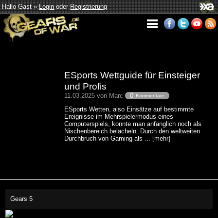
Hallo Gast »
Login
oder
Registrierung
ESports Wettguide für Einsteiger
und Profis
11.03.2025 von Marc
0
Kommentare
ESports Wetten, also Einsätze auf bestimmte
Ereignisse im Mehrspielermodus eines
Computerspiels, konnte man anfänglich noch als
Nischenbereich belächeln. Durch den weltweiten
Durchbruch von Gaming als ... [mehr]
Gears 5
This