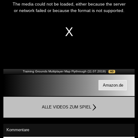
is
The media could not be loaded, either because the server
a
modal
or network failed or because the format is not supported.
window.
Training Grounds Multiplayer Map Flythrough (11.07.2019)
HD
Amazon.de
ALLE VIDEOS ZUM SPIEL
Kommentare