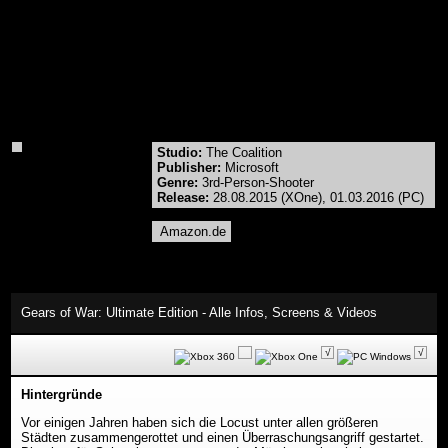
Studio:
The Coalition
Publisher:
Microsoft
Genre:
3rd-Person-Shooter
Release:
28.08.2015 (XOne), 01.03.2016 (PC)
Amazon.de
Gears of War: Ultimate Edition - Alle Infos, Screens & Videos
√
√
Hintergründe
Vor einigen Jahren haben sich die Locust unter allen größeren
Städten zusammengerottet und einen Überraschungsangriff gestartet.