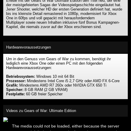
Erlebe mit der Gears of War Ultimate Edition den Titel neu, der eine
der meistgefeierten Sagas der Videospielgeschichte eingeläutet hat.
Jener Shooter, welcher HD der ersten Generation definiert hat, wurde
bis ins kleinste Detail remastered in 1080p, modernisiert für Xbox
One in 60fps und voll gepackt mit herausforderndem
Multiplayer sowie neuen Inhalten inklusive fünf Bonus Kampagnen-
Kapitel, die niemals zuvor auf der Xbox erschienen sind.
Hardwarevoraussetzungen
Um in den Genuss von Gears of War zu kommen, benötigt ihr
lediglich eine Xbox One oder einen PC mit den folgenden
Hardwarevoraussetzungen:
Betriebssystem:
Windows 10 mit 64 Bit
Prozessor:
Mindestens Intel Core i5 2,7 GHz oder AMD FX 6-Core
Grafik:
Mindestens AMD R7 260x oder NVIDIA GTX 650 Ti
Speicher:
8 GB RAM (2 GB VRAM)
Festplatte:
60 GB freier Speicher
Videos zu Gears of War: Ultimate Edition
This
is
The media could not be loaded, either because the server
a
modal