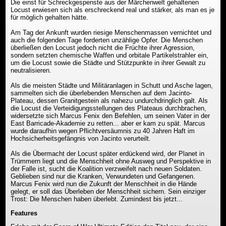
Die einst für Schreckgespenste aus der Märchenwelt gehaltenen
Locust erwiesen sich als erschreckend real und stärker, als man es je
für möglich gehalten hätte.
Am Tag der Ankunft wurden riesige Menschenmassen vernichtet und
auch die folgenden Tage forderten unzählige Opfer. Die Menschen
überließen den Locust jedoch nicht die Früchte ihrer Agression,
sondern setzten chemische Waffen und orbitale Partikelstrahler ein,
um die Locust sowie die Städte und Stützpunkte in ihrer Gewalt zu
neutralisieren.
Als die meisten Städte und Militäranlagen in Schutt und Asche lagen,
sammelten sich die überlebenden Menschen auf dem Jacinto-
Plateau, dessen Granitgestein als nahezu undurchdringlich galt. Als
die Locust die Verteidigungsstellungen des Plateaus durchbrachen,
widersetzte sich Marcus Fenix den Befehlen, um seinen Vater in der
East Barricade-Akademie zu retten... aber er kam zu spät. Marcus
wurde daraufhin wegen Pflichtversäumnis zu 40 Jahren Haft im
Hochsicherheitsgefängnis von Jacinto verurteilt.
Als die Übermacht der Locust später erdückend wird, der Planet in
Trümmern liegt und die Menschheit ohne Ausweg und Perspektive in
der Falle ist, sucht die Koalition verzweifelt nach neuen Soldaten.
Geblieben sind nur die Kranken, Verwundeten und Gefangenen.
Marcus Fenix wird nun die Zukunft der Menschheit in die Hände
gelegt, er soll das Überleben der Menschheit sichern. Sein einziger
Trost: Die Menschen haben überlebt. Zumindest bis jetzt...
Features