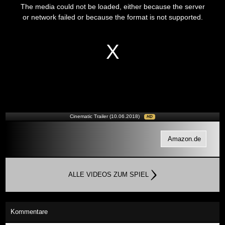
is
The media could not be loaded, either because the server
a
modal
or network failed or because the format is not supported.
window.
Cinematic Trailer (10.06.2018)
HD
Amazon.de
ALLE VIDEOS ZUM SPIEL
Kommentare