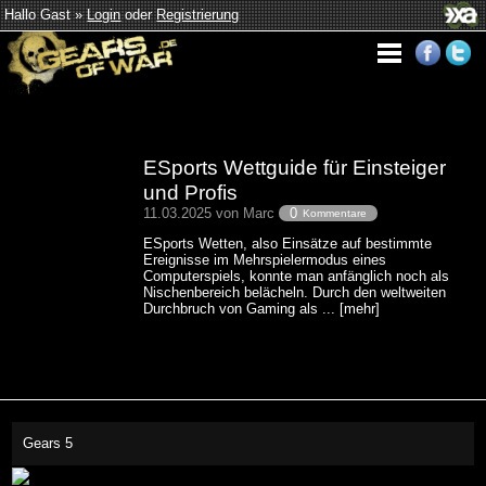
Hallo Gast »
Login
oder
Registrierung
ESports Wettguide für Einsteiger
und Profis
11.03.2025 von Marc
0
Kommentare
ESports Wetten, also Einsätze auf bestimmte
Ereignisse im Mehrspielermodus eines
Computerspiels, konnte man anfänglich noch als
Nischenbereich belächeln. Durch den weltweiten
Durchbruch von Gaming als ... [mehr]
Gears 5
This