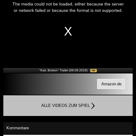
is
The media could not be loaded, either because the server
a
modal
or network failed or because the format is not supported.
window.
"Kait, Broken" Trailer (09.06.2019)
HD
Amazon.de
ALLE VIDEOS ZUM SPIEL
Kommentare