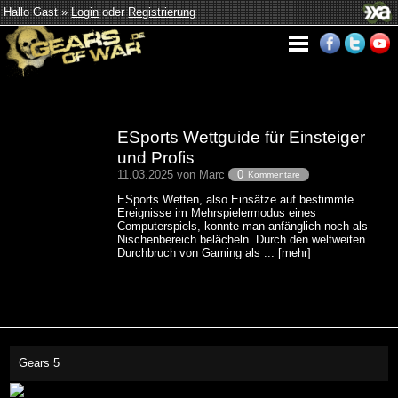
Hallo Gast »
Login
oder
Registrierung
ESports Wettguide für Einsteiger
und Profis
11.03.2025 von Marc
0
Kommentare
ESports Wetten, also Einsätze auf bestimmte
Ereignisse im Mehrspielermodus eines
Computerspiels, konnte man anfänglich noch als
Nischenbereich belächeln. Durch den weltweiten
Durchbruch von Gaming als ... [mehr]
Gears 5
This