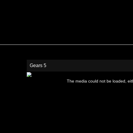
Gears 5
This
is
The media could not be loaded, eit
a
modal
window.