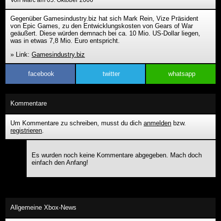
Von Marc am 05. Oktober 2006
Gegenüber Gamesindustry.biz hat sich Mark Rein, Vize Präsident
von Epic Games, zu den Entwicklungskosten von Gears of War
geäußert. Diese würden demnach bei ca. 10 Mio. US-Dollar liegen,
was in etwas 7,8 Mio. Euro entspricht.
» Link:
Gamesindustry.biz
facebook
twitter
whatsapp
Kommentare
Um Kommentare zu schreiben, musst du dich
anmelden
bzw.
registrieren
.
Es wurden noch keine Kommentare abgegeben. Mach doch
einfach den Anfang!
Allgemeine Xbox-News