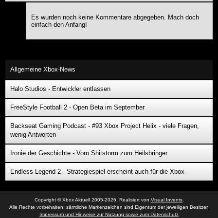
Es wurden noch keine Kommentare abgegeben. Mach doch
einfach den Anfang!
Allgemeine Xbox-News
Halo Studios - Entwickler entlassen
FreeStyle Football 2 - Open Beta im September
Backseat Gaming Podcast - #93 Xbox Project Helix - viele Fragen,
wenig Antworten
Ironie der Geschichte - Vom Shitstorm zum Heilsbringer
Endless Legend 2 - Strategiespiel erscheint auch für die Xbox
Copyright © Xbox Aktuell 2005-2026. Realisiert von
Visual Invents
.
Alle Rechte vorbehalten, sämtliche Markenzeichen sind Eigentum der jeweiligen Besitzer.
Impressum und Hinweise zur Nutzung sowie zum Datenschutz