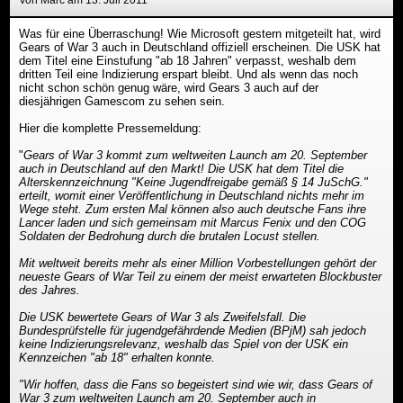
Von Marc am 13. Juli 2011
Was für eine Überraschung! Wie Microsoft gestern mitgeteilt hat, wird
Gears of War 3 auch in Deutschland offiziell erscheinen. Die USK hat
dem Titel eine Einstufung "ab 18 Jahren" verpasst, weshalb dem
dritten Teil eine Indizierung erspart bleibt. Und als wenn das noch
nicht schon schön genug wäre, wird Gears 3 auch auf der
diesjährigen Gamescom zu sehen sein.
Hier die komplette Pressemeldung:
"
Gears of War 3 kommt zum weltweiten Launch am 20. September
auch in Deutschland auf den Markt! Die USK hat dem Titel die
Alterskennzeichnung "Keine Jugendfreigabe gemäß § 14 JuSchG."
erteilt, womit einer Veröffentlichung in Deutschland nichts mehr im
Wege steht. Zum ersten Mal können also auch deutsche Fans ihre
Lancer laden und sich gemeinsam mit Marcus Fenix und den COG
Soldaten der Bedrohung durch die brutalen Locust stellen.
Mit weltweit bereits mehr als einer Million Vorbestellungen gehört der
neueste Gears of War Teil zu einem der meist erwarteten Blockbuster
des Jahres.
Die USK bewertete Gears of War 3 als Zweifelsfall. Die
Bundesprüfstelle für jugendgefährdende Medien (BPjM) sah jedoch
keine Indizierungsrelevanz, weshalb das Spiel von der USK ein
Kennzeichen "ab 18" erhalten konnte.
"Wir hoffen, dass die Fans so begeistert sind wie wir, dass Gears of
War 3 zum weltweiten Launch am 20. September auch in