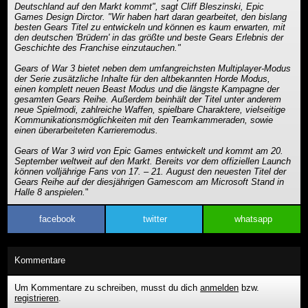
Deutschland auf den Markt kommt", sagt Cliff Bleszinski, Epic
Games Design Dirctor. "Wir haben hart daran gearbeitet, den bislang
besten Gears Titel zu entwickeln und können es kaum erwarten, mit
den deutschen 'Brüdern' in das größte und beste Gears Erlebnis der
Geschichte des Franchise einzutauchen."
Gears of War 3 bietet neben dem umfangreichsten Multiplayer-Modus
der Serie zusätzliche Inhalte für den altbekannten Horde Modus,
einen komplett neuen Beast Modus und die längste Kampagne der
gesamten Gears Reihe. Außerdem beinhält der Titel unter anderem
neue Spielmodi, zahlreiche Waffen, spielbare Charaktere, vielseitige
Kommunikationsmöglichkeiten mit den Teamkammeraden, sowie
einen überarbeiteten Karrieremodus.
Gears of War 3 wird von Epic Games entwickelt und kommt am 20.
September weltweit auf den Markt. Bereits vor dem offiziellen Launch
können volljährige Fans von 17. – 21. August den neuesten Titel der
Gears Reihe auf der diesjährigen Gamescom am Microsoft Stand in
Halle 8 anspielen.
"
facebook
twitter
whatsapp
Kommentare
Um Kommentare zu schreiben, musst du dich
anmelden
bzw.
registrieren
.