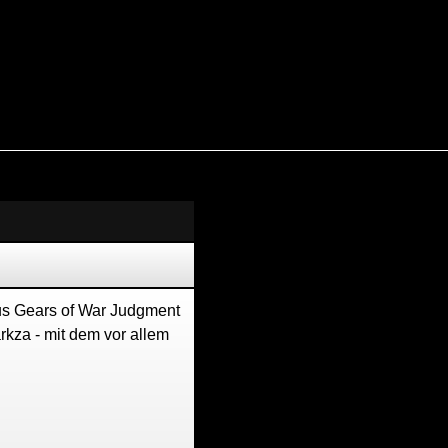
Werbung
s Gears of War Judgment
rkza - mit dem vor allem