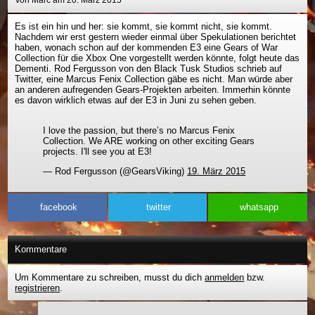
Von Marc am 20. März 2015
Es ist ein hin und her: sie kommt, sie kommt nicht, sie kommt.
Nachdem wir erst gestern wieder einmal über Spekulationen berichtet
haben, wonach schon auf der kommenden E3 eine Gears of War
Collection für die Xbox One vorgestellt werden könnte, folgt heute das
Dementi. Rod Fergusson von den Black Tusk Studios schrieb auf
Twitter, eine Marcus Fenix Collection gäbe es nicht. Man würde aber
an anderen aufregenden Gears-Projekten arbeiten. Immerhin könnte
es davon wirklich etwas auf der E3 in Juni zu sehen geben.
I love the passion, but there’s no Marcus Fenix
Collection. We ARE working on other exciting Gears
projects. I'll see you at E3!
— Rod Fergusson (@GearsViking)
19. März 2015
facebook
twitter
whatsapp
Kommentare
Um Kommentare zu schreiben, musst du dich
anmelden
bzw.
registrieren
.