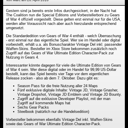
Von Marc am 26. April 2016
Gestern sind ja bereits erste Infos durchgesickert, in der Nacht hat
The Coalition nun die Special Editions und Vorbestellerboni zu Gears
of War 4 offiziell vorgestellt. Diese gelten erst einmal nur für die USA,
werden aller Voraussicht nach aber auch hierzulande entsprechend
umgesetzt.
Die Standardedition von Gears of War 4 enthält - welch Überraschung
- erst einmal nur das eigentliche Spiel. Wer sie im Handel oder digital
vorbestellt, erhält u.a. als Bonuscharakter Vintage Del inkl. passender
Waffen-Skins. Besteller im Xbox Store bekommen zusätzlich noch
Zugriff auf das Gears of War Ultimate Edition Character-Pack zur
Nutzung in Gears 4.
Interessanter könnte dagegen für viele die Ultimate Edition von Gears
of War 4 sein. Wer diese digital oder im Handel für 99,99 US-Dollar
bestellt, kann das Spiel bereits vier Tage vor dem eigentlichen
Release zocken - also ab dem 7. Oktober. Dazu gibt es:
Season Pass für die freie Nutzung aller 24 Maps
Fünf exklusive digitale Inhalte: Vintage JD, Vintage Gnasher,
Vintage Dropshot, Vintage JD Emblem und Vintage JD Bounty.
Zugriff auf die exklusive Developer Playlist, mit der man
Zugriff auf kommende Maps hat
Sechs Gear Packs
Steelbook (natürlich nur die Handelsedition)
Vorbesteller bekommen ebenfalls Vintage Del inkl. Waffen-Skins
sowie das Gears of War Ultimate Edition Character-Pack.