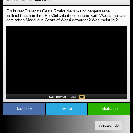
Von Marc am 10. Juni 2019
Ein kurzer Trailer zu Gears 5 zeigt die hin- und hergerissene,
vielleicht auch in ihrer Persönlichkeit gespaltene Kait. Was ist nur aus
dem taffen Mädel aus Gears of War 4 geworden? Was meint ihr?
"Kait, Broken" Trailer
HD
facebook
twitter
whatsapp
Amazon.de