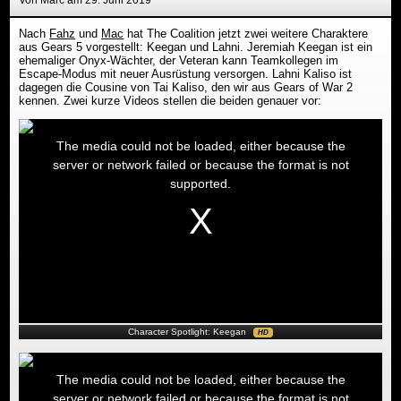
Von Marc am 29. Juni 2019
Nach
Fahz
und
Mac
hat The Coalition jetzt zwei weitere Charaktere
aus Gears 5 vorgestellt: Keegan und Lahni. Jeremiah Keegan ist ein
ehemaliger Onyx-Wächter, der Veteran kann Teamkollegen im
Escape-Modus mit neuer Ausrüstung versorgen. Lahni Kaliso ist
dagegen die Cousine von Tai Kaliso, den wir aus Gears of War 2
kennen. Zwei kurze Videos stellen die beiden genauer vor:
This
is
a
The media could not be loaded, either because the
modal
window.
server or network failed or because the format is not
supported.
Character Spotlight: Keegan
HD
This
is
a
The media could not be loaded, either because the
modal
window.
server or network failed or because the format is not