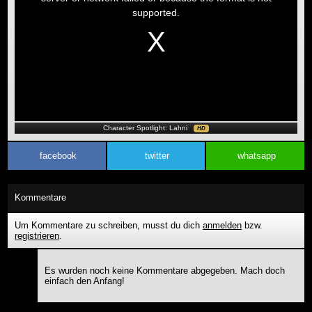
supported.
Character Spotlight: Lahni
HD
facebook
twitter
whatsapp
Kommentare
Um Kommentare zu schreiben, musst du dich
anmelden
bzw.
registrieren
.
Es wurden noch keine Kommentare abgegeben. Mach doch
einfach den Anfang!