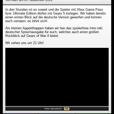
Von Marc am 05. September 2019
In drei Stunden ist es soweit und die Spieler mit Xbox Game Pass
bzw. Ultimate Edition dürfen mit Gears 5 loslegen. Wir haben bereits
einen ersten Blick auf die deutsche Version geworfen und können
euch verraten: es lohnt sich!
Als kleinen Appetithappen haben wir hier das spoilerfreie Intro inkl.
deutscher Sprachausgabe für euch, welches auch einen großen
Rückblick auf Gears of War 4 bietet.
Wir sehen uns um 21 Uhr!
Intro (deutsch)
HD