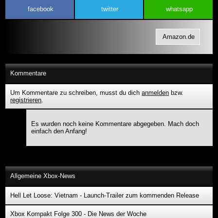
facebook
twitter
whatsapp
Amazon.de
Kommentare
Um Kommentare zu schreiben, musst du dich
anmelden
bzw.
registrieren
.
Es wurden noch keine Kommentare abgegeben. Mach doch
einfach den Anfang!
Allgemeine Xbox-News
Hell Let Loose: Vietnam - Launch-Trailer zum kommenden Release
Xbox Kompakt Folge 300 - Die News der Woche