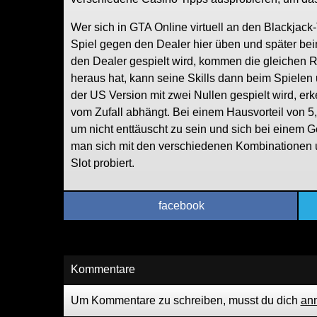
Wer sich in GTA Online virtuell an den Blackjack-
Spiel gegen den Dealer hier üben und später b
den Dealer gespielt wird, kommen die gleichen 
heraus hat, kann seine Skills dann beim Spielen 
der US Version mit zwei Nullen gespielt wird, erk
vom Zufall abhängt. Bei einem Hausvorteil von 5,
um nicht enttäuscht zu sein und sich bei einem 
man sich mit den verschiedenen Kombinationen 
Slot probiert.
facebook
Kommentare
Um Kommentare zu schreiben, musst du dich
an