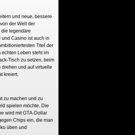
eitern und neue, bessere
von der Welt der
r die legendäre
 und Casino ist auch in
bitioniertesten Titel der
m echten Leben steht im
jack-Tisch zu setzen, beim
drehen und auf virtuelle
 kreiert.
ut zu machen und zu
ld spielen möchte. Die
ne wird mit GTA-Dollar
 gegen Chips ein, die man
iko üben und