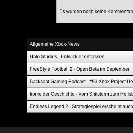
Es wurden noch keine Kommentare
Allgemeine Xbox-News
Halo Studios - Entwickler entlassen
FreeStyle Football 2 - Open Beta im September
Backseat Gaming Podcast - #93 Xbox Project Heli
Ironie der Geschichte - Vom Shitstorm zum Heilsb
Endless Legend 2 - Strategiespiel erscheint auch