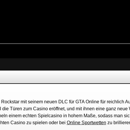
io Rockstar mit seinem neuen DLC für GTA Online für reichlich 
die Türen zum Casino eröffnet, und mit ihnen eine ganz neue 
eln einem echten Spielcasino in hohem Maße, sodass man sic
chten Casino zu spielen oder bei
Online Sportwetten
zu brilliere