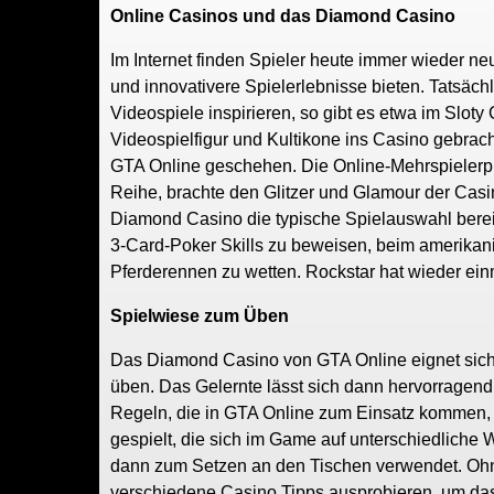
Online Casinos und das Diamond Casino
Im Internet finden Spieler heute immer wieder ne
und innovativere Spielerlebnisse bieten. Tatsäc
Videospiele inspirieren, so gibt es etwa im Slot
Videospielfigur und Kultikone ins Casino gebrac
GTA Online geschehen. Die Online-Mehrspielerpla
Reihe, brachte den Glitzer und Glamour der Casi
Diamond Casino die typische Spielauswahl bereit.
3-Card-Poker Skills zu beweisen, beim amerikani
Pferderennen zu wetten. Rockstar hat wieder einm
Spielwiese zum Üben
Das Diamond Casino von GTA Online eignet sich 
üben. Das Gelernte lässt sich dann hervorragen
Regeln, die in GTA Online zum Einsatz kommen, s
gespielt, die sich im Game auf unterschiedliche
dann zum Setzen an den Tischen verwendet. Ohn
verschiedene Casino Tipps ausprobieren, um da