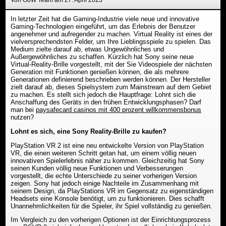
Von GoW Team am 27. April 2023
In letzter Zeit hat die Gaming-Industrie viele neue und innovative
Gaming-Technologien eingeführt, um das Erlebnis der Benutzer
angenehmer und aufregender zu machen. Virtual Reality ist eines der
vielversprechendsten Felder, um Ihre Lieblingsspiele zu spielen. Das
Medium zielte darauf ab, etwas Ungewöhnliches und
Außergewöhnliches zu schaffen. Kürzlich hat Sony seine neue
Virtual-Reality-Brille vorgestellt, mit der Sie Videospiele der nächsten
Generation mit Funktionen genießen können, die als mehrere
Generationen definierend beschrieben werden können. Der Hersteller
zielt darauf ab, dieses Spielsystem zum Mainstream auf dem Gebiet
zu machen. Es stellt sich jedoch die Hauptfrage: Lohnt sich die
Anschaffung des Geräts in den frühen Entwicklungsphasen? Darf
man bei
paysafecard casinos mit 400 prozent willkommensbonus
nutzen?
Lohnt es sich, eine Sony Reality-Brille zu kaufen?
PlayStation VR 2 ist eine neu entwickelte Version von PlayStation
VR, die einen weiteren Schritt getan hat, um einem völlig neuen
innovativen Spielerlebnis näher zu kommen. Gleichzeitig hat Sony
seinen Kunden völlig neue Funktionen und Verbesserungen
vorgestellt, die echte Unterschiede zu seiner vorherigen Version
zeigen. Sony hat jedoch einige Nachteile im Zusammenhang mit
seinem Design, da PlayStations VR im Gegensatz zu eigenständigen
Headsets eine Konsole benötigt, um zu funktionieren. Dies schafft
Unannehmlichkeiten für die Spieler, ihr Spiel vollständig zu genießen.
Im Vergleich zu den vorherigen Optionen ist der Einrichtungsprozess