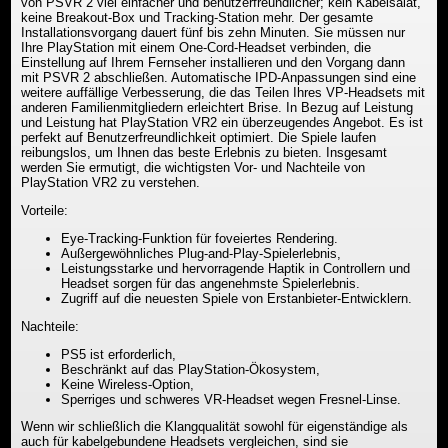
von PSVR 2 viel einfacher und benutzerfreundlicher; kein Kabelsalat,
keine Breakout-Box und Tracking-Station mehr. Der gesamte
Installationsvorgang dauert fünf bis zehn Minuten. Sie müssen nur
Ihre PlayStation mit einem One-Cord-Headset verbinden, die
Einstellung auf Ihrem Fernseher installieren und den Vorgang dann
mit PSVR 2 abschließen. Automatische IPD-Anpassungen sind eine
weitere auffällige Verbesserung, die das Teilen Ihres VP-Headsets mit
anderen Familienmitgliedern erleichtert Brise. In Bezug auf Leistung
und Leistung hat PlayStation VR2 ein überzeugendes Angebot. Es ist
perfekt auf Benutzerfreundlichkeit optimiert. Die Spiele laufen
reibungslos, um Ihnen das beste Erlebnis zu bieten. Insgesamt
werden Sie ermutigt, die wichtigsten Vor- und Nachteile von
PlayStation VR2 zu verstehen.
Vorteile:
Eye-Tracking-Funktion für foveiertes Rendering.
Außergewöhnliches Plug-and-Play-Spielerlebnis,
Leistungsstarke und hervorragende Haptik in Controllern und
Headset sorgen für das angenehmste Spielerlebnis.
Zugriff auf die neuesten Spiele von Erstanbieter-Entwicklern.
Nachteile:
PS5 ist erforderlich,
Beschränkt auf das PlayStation-Ökosystem,
Keine Wireless-Option,
Sperriges und schweres VR-Headset wegen Fresnel-Linse.
Wenn wir schließlich die Klangqualität sowohl für eigenständige als
auch für kabelgebundene Headsets vergleichen, sind sie