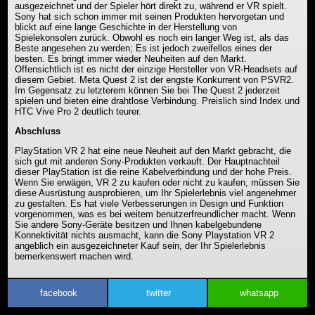
ausgezeichnet und der Spieler hört direkt zu, während er VR spielt.
Sony hat sich schon immer mit seinen Produkten hervorgetan und
blickt auf eine lange Geschichte in der Herstellung von
Spielekonsolen zurück. Obwohl es noch ein langer Weg ist, als das
Beste angesehen zu werden; Es ist jedoch zweifellos eines der
besten. Es bringt immer wieder Neuheiten auf den Markt.
Offensichtlich ist es nicht der einzige Hersteller von VR-Headsets auf
diesem Gebiet. Meta Quest 2 ist der engste Konkurrent von PSVR2.
Im Gegensatz zu letzterem können Sie bei The Quest 2 jederzeit
spielen und bieten eine drahtlose Verbindung. Preislich sind Index und
HTC Vive Pro 2 deutlich teurer.
Abschluss
PlayStation VR 2 hat eine neue Neuheit auf den Markt gebracht, die
sich gut mit anderen Sony-Produkten verkauft. Der Hauptnachteil
dieser PlayStation ist die reine Kabelverbindung und der hohe Preis.
Wenn Sie erwägen, VR 2 zu kaufen oder nicht zu kaufen, müssen Sie
diese Ausrüstung ausprobieren, um Ihr Spielerlebnis viel angenehmer
zu gestalten. Es hat viele Verbesserungen in Design und Funktion
vorgenommen, was es bei weitem benutzerfreundlicher macht. Wenn
Sie andere Sony-Geräte besitzen und Ihnen kabelgebundene
Konnektivität nichts ausmacht, kann die Sony Playstation VR 2
angeblich ein ausgezeichneter Kauf sein, der Ihr Spielerlebnis
bemerkenswert machen wird.
facebook
twitter
whatsapp