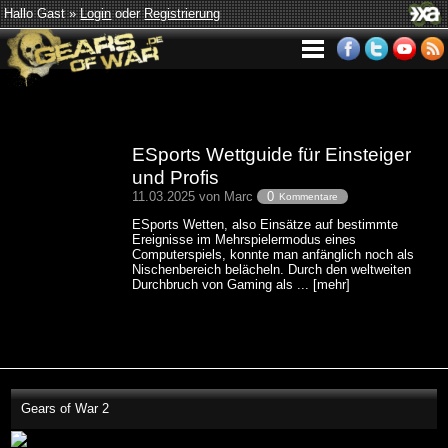
Hallo Gast »
Login
oder
Registrierung
ESports Wettguide für Einsteiger
und Profis
11.03.2025 von Marc
0
Kommentare
ESports Wetten, also Einsätze auf bestimmte
Ereignisse im Mehrspielermodus eines
Computerspiels, konnte man anfänglich noch als
Nischenbereich belächeln. Durch den weltweiten
Durchbruch von Gaming als ... [mehr]
Gears of War 2
This