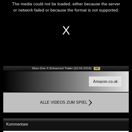
is
The media could not be loaded, either because the server
a
modal
or network failed or because the format is not supported.
window.
Xbox One X Enhanced Trailer (10.04.2018)
HD
Amazon.co.uk
ALLE VIDEOS ZUM SPIEL
Kommentare