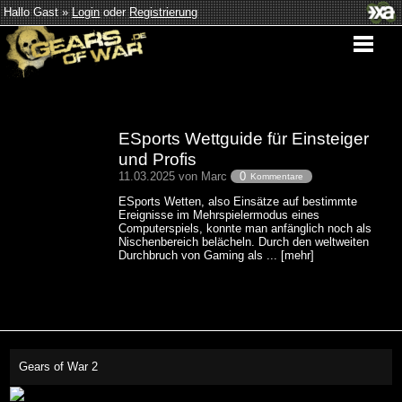
Hallo Gast »
Login
oder
Registrierung
ESports Wettguide für Einsteiger
und Profis
11.03.2025 von Marc
0
Kommentare
ESports Wetten, also Einsätze auf bestimmte
Ereignisse im Mehrspielermodus eines
Computerspiels, konnte man anfänglich noch als
Nischenbereich belächeln. Durch den weltweiten
Durchbruch von Gaming als ... [mehr]
Gears of War 2
This