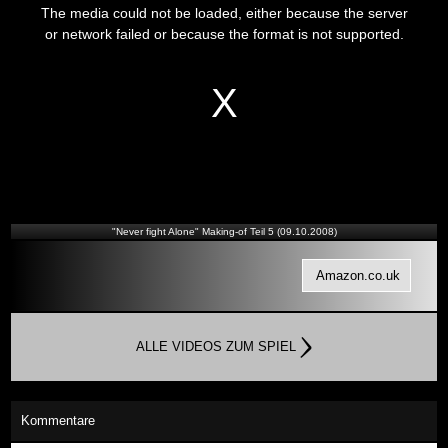
is
The media could not be loaded, either because the server
a
modal
or network failed or because the format is not supported.
window.
"Never fight Alone" Making-of Teil 5 (09.10.2008)
Amazon.co.uk
ALLE VIDEOS ZUM SPIEL
Kommentare