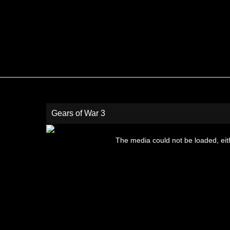
Gears of War 3
This
is
The media could not be loaded, eit
a
modal
window.