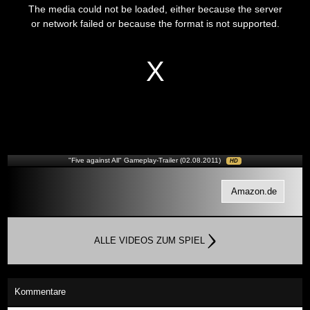
is
The media could not be loaded, either because the server
a
modal
or network failed or because the format is not supported.
window.
"Five against All" Gameplay-Trailer (02.08.2011)
HD
Amazon.de
ALLE VIDEOS ZUM SPIEL
Kommentare