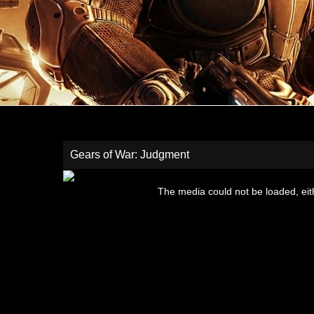
Gears of War: Judgment
This
is
The media could not be loaded, eit
a
modal
window.