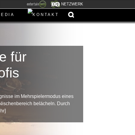
NETZWERK
e für
ofis
ignisse im Mehrspielermodus eines
Nischenbereich belächeln. Durch
hr]