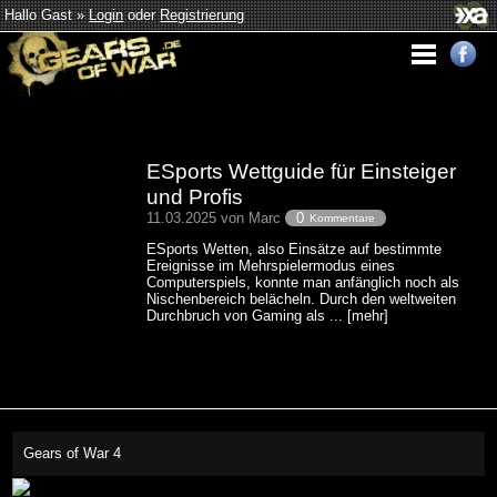
Hallo Gast »
Login
oder
Registrierung
ESports Wettguide für Einsteiger
und Profis
11.03.2025 von Marc
0
Kommentare
ESports Wetten, also Einsätze auf bestimmte
Ereignisse im Mehrspielermodus eines
Computerspiels, konnte man anfänglich noch als
Nischenbereich belächeln. Durch den weltweiten
Durchbruch von Gaming als ... [mehr]
Gears of War 4
This