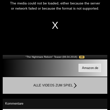
is
The media could not be loaded, either because the server
a
modal
or network failed or because the format is not supported.
window.
"The Nightmare Reborn" Teaser (08.04.2016)
HD
Amazon.de
ALLE VIDEOS ZUM SPIEL
Kommentare