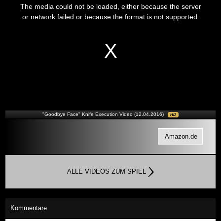
is
The media could not be loaded, either because the server
a
modal
or network failed or because the format is not supported.
window.
"Goodbye Face" Knife Execution Video (12.04.2016)
HD
Amazon.de
ALLE VIDEOS ZUM SPIEL
Kommentare