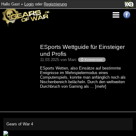
Hallo Gast »
Login
oder
Registrierung
ESports Wettguide für Einsteiger
und Profis
11.03.2025 von Marc
0
Kommentare
ESports Wetten, also Einsätze auf bestimmte
Ereignisse im Mehrspielermodus eines
Computerspiels, konnte man anfänglich noch als
Nischenbereich belächeln. Durch den weltweiten
Durchbruch von Gaming als ... [mehr]
Gears of War 4
This