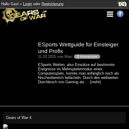
Hallo Gast »
Login
oder
Registrierung
ESports Wettguide für Einsteiger
und Profis
11.03.2025 von Marc
0
Kommentare
ESports Wetten, also Einsätze auf bestimmte
Ereignisse im Mehrspielermodus eines
Computerspiels, konnte man anfänglich noch als
Nischenbereich belächeln. Durch den weltweiten
Durchbruch von Gaming als ... [mehr]
Gears of War 4
This