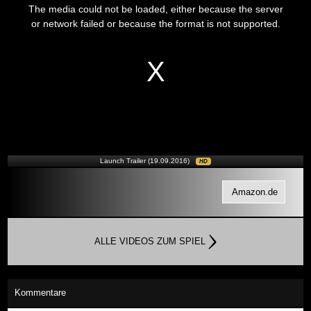
is
The media could not be loaded, either because the server
a
modal
or network failed or because the format is not supported.
window.
Launch Trailer (19.09.2016)
HD
Amazon.de
ALLE VIDEOS ZUM SPIEL
Kommentare