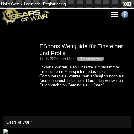
Hallo Gast »
Login
oder
Registrierung
ESports Wettguide für Einsteiger
und Profis
11.03.2025 von Marc
0
Kommentare
ESports Wetten, also Einsätze auf bestimmte
Ereignisse im Mehrspielermodus eines
Computerspiels, konnte man anfänglich noch als
Nischenbereich belächeln. Durch den weltweiten
Durchbruch von Gaming als ... [mehr]
Gears of War 4
This