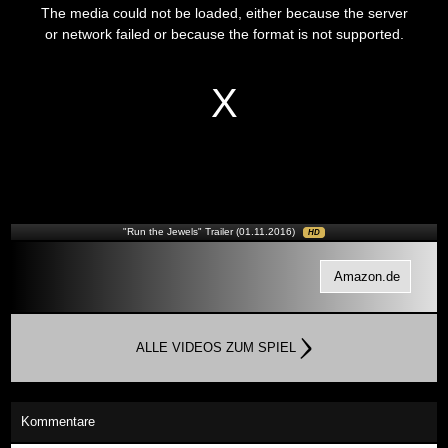
is
The media could not be loaded, either because the server
a
modal
or network failed or because the format is not supported.
window.
"Run the Jewels" Trailer (01.11.2016)
HD
Amazon.de
ALLE VIDEOS ZUM SPIEL
Kommentare