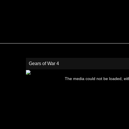
Gears of War 4
This
is
The media could not be loaded, eit
a
modal
window.