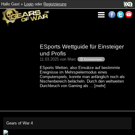
Hallo Gast »
Login
oder
Registrierung
ESports Wettguide für Einsteiger
und Profis
11.03.2025 von Marc
0
Kommentare
ESports Wetten, also Einsätze auf bestimmte
Ereignisse im Mehrspielermodus eines
Computerspiels, konnte man anfänglich noch als
Nischenbereich belächeln. Durch den weltweiten
Durchbruch von Gaming als ... [mehr]
Gears of War 4
This