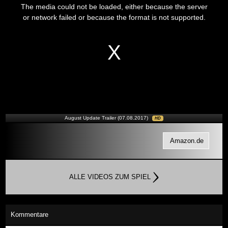
is
The media could not be loaded, either because the server
a
modal
or network failed or because the format is not supported.
window.
August Update Trailer (07.08.2017)
HD
Amazon.de
ALLE VIDEOS ZUM SPIEL
Kommentare