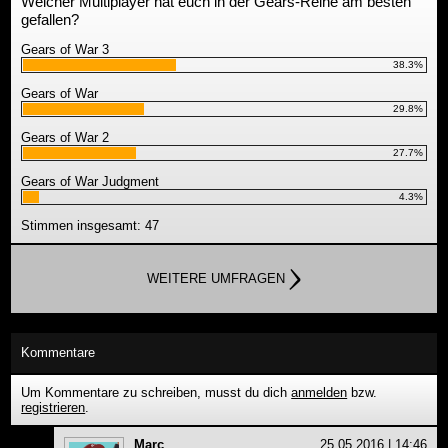
Welcher Multiplayer hat euch in der Gears-Reihe am besten
gefallen?
Gears of War 3
38.3%
Gears of War
29.8%
Gears of War 2
27.7%
Gears of War Judgment
4.3%
Stimmen insgesamt: 47
WEITERE UMFRAGEN
Kommentare
Um Kommentare zu schreiben, musst du dich
anmelden
bzw.
registrieren
.
Marc
25.05.2016 | 14:46