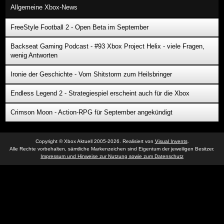
Allgemeine Xbox-News
FreeStyle Football 2 - Open Beta im September
Backseat Gaming Podcast - #93 Xbox Project Helix - viele Fragen,
wenig Antworten
Ironie der Geschichte - Vom Shitstorm zum Heilsbringer
Endless Legend 2 - Strategiespiel erscheint auch für die Xbox
Crimson Moon - Action-RPG für September angekündigt
Copyright © Xbox Aktuell 2005-2026. Realisiert von
Visual Invents
.
Alle Rechte vorbehalten, sämtliche Markenzeichen sind Eigentum der jeweiligen Besitzer.
Impressum und Hinweise zur Nutzung sowie zum Datenschutz