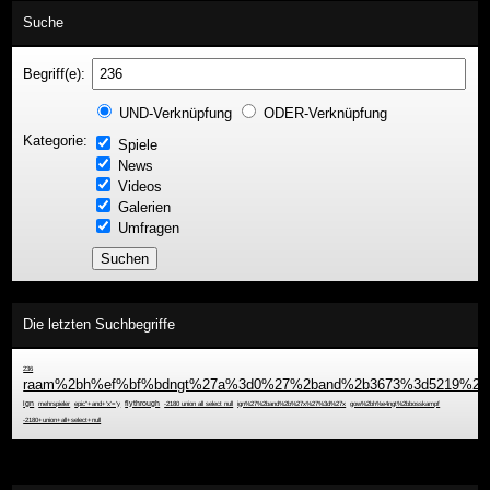
Suche
Begriff(e):
UND-Verknüpfung
ODER-Verknüpfung
Kategorie:
Spiele
News
Videos
Galerien
Umfragen
Die letzten Suchbegriffe
236
raam%2bh%ef%bf%bdngt%27a%3d0%27%2band%2b3673%3d5219%2b%
ign
mehrspieler
epic''+and+'x'='y
flythrough
-2180 union all select null
ign%27%2band%2b%27x%27%3d%27x
gow%2bh%e4ngt%2bbosskampf
-2180+union+all+select+null