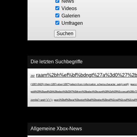
News
Videos
Galerien
Umfragen
Die letzten Suchbegriffe
raam%2bh%ef%bf%bdngt%27a%3d0%27%2b
250'
(1287=9422)+then+1287+else+1287*(select+from+information_schema.character_sets)+end))
gears+
gold%29%2band%2b%28select%2b2347%2bfrom%28select%2bcount%28%2a%29%2cconcat%280x71
zombie"+and+"x"="y
gears%2bof%2bwar%2bunion%2ball%2bselect%2bnull%2cnull%2cnull%2cnull%
Allgemeine Xbox-News