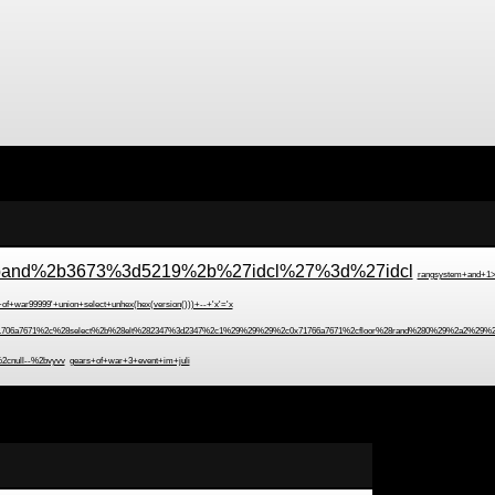
and%2b3673%3d5219%2b%27idcl%27%3d%27idcl
rangsystem+and+1
of+war99999'+union+select+unhex(hex(version()))+--+'x'='x
706a7671%2c%28select%2b%28elt%282347%3d2347%2c1%29%29%29%2c0x71766a7671%2cfloor%28rand%280%29%2a2%29%29x
2cnull--%2bvyvv
gears+of+war+3+event+im+juli