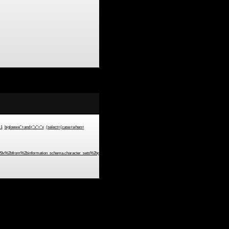
>1
bigloewe"+and+"x"="x
(select+(case+when+
%2bfrom%2binformation_schema.character_sets%2bgroup%2bby%2bx%29a%29%2b