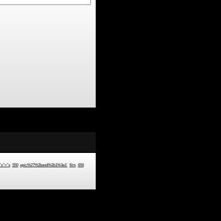
"x"="x
550
epic%27%2band%2b1%3e1'
film
656