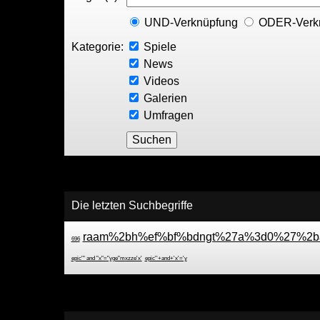
UND-Verknüpfung
ODER-Verk
Kategorie:
Spiele
News
Videos
Galerien
Umfragen
Die letzten Suchbegriffe
raam%2bh%ef%bf%bdngt%27a%3d0%27%2b
696
epic'" and "x"="yge"mxzze'x'
epic''+and+'x'='y