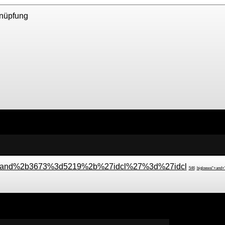
nüpfung
and%2b3673%3d5219%2b%27idcl%27%3d%27idcl
546
bigloewe"+and+