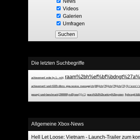
News
Videos
Galerien
Umfragen
Die letzten Suchbegriffe
raam%2bh%ef%bf%bdngt%27a%
achievement' order by 1-- mikj
achievement'+and+6335=dbms_pipe.receive_message(chr(88)||chr(76)||chr(79)||chr(72),5)+'srzm'='
pesang'+and+benchmark(2999999,md5(now()))+'1
gears%2b3%2branking%2bsystem
flythrough'&
Allgemeine Xbox-News
Hell Let Loose: Vietnam - Launch-Trailer zum 