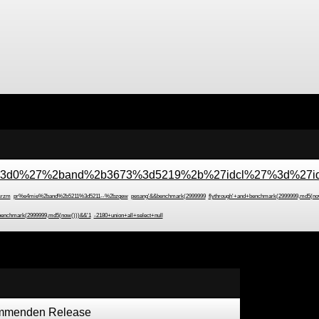
3d0%27%2band%2b3673%3d5219%2b%27idcl%27%3d%27id
srzm
pr%e4mie%2band%2b5211%3d5211--%2bzqew
pesang'&&benchmark(2999999
flythrough'+and+benchmark(2999999,md5(no
&benchmark(2999999,md5(now()))&&'1
-2180+union+all+select+null
kommenden Release