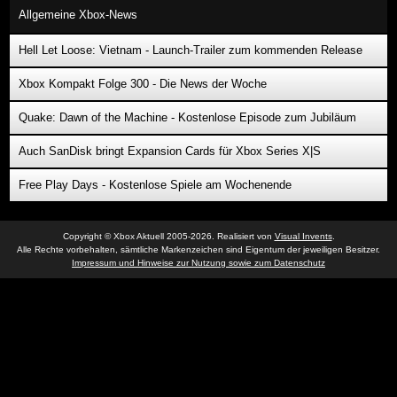
Allgemeine Xbox-News
Hell Let Loose: Vietnam - Launch-Trailer zum kommenden Release
Xbox Kompakt Folge 300 - Die News der Woche
Quake: Dawn of the Machine - Kostenlose Episode zum Jubiläum
Auch SanDisk bringt Expansion Cards für Xbox Series X|S
Free Play Days - Kostenlose Spiele am Wochenende
Copyright © Xbox Aktuell 2005-2026. Realisiert von
Visual Invents
.
Alle Rechte vorbehalten, sämtliche Markenzeichen sind Eigentum der jeweiligen Besitzer.
Impressum und Hinweise zur Nutzung sowie zum Datenschutz