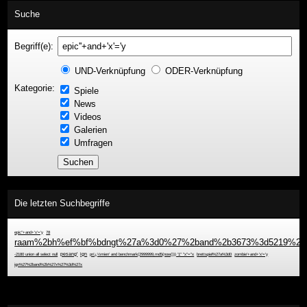
Suche
Begriff(e):
UND-Verknüpfung
ODER-Verknüpfung
Kategorie:
Spiele
News
Videos
Galerien
Umfragen
Die letzten Suchbegriffe
epic''+and+'x'='y
78
raam%2bh%ef%bf%bdngt%27a%3d0%27%2band%2b3673%3d5219%2b%
-2180 union all select null
pesang'
ign
prï¿½mien' and benchmark(2999999,md5(now())) '1" "x"="x
brettspiel%27a%3d0
zombie'+and+'x'='y
ign%27%2band%2b%27x%27%3d%27x