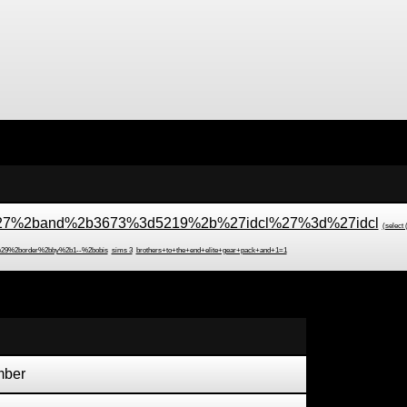
7%2band%2b3673%3d5219%2b%27idcl%27%3d%27idcl
(select
%29%2border%2bby%2b1--%2bobis
sims 3
brothers+to+the+end+elite+gear+pack+and+1=1
mber