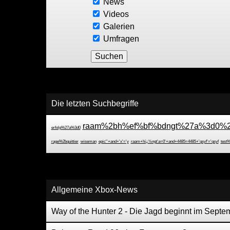
News
Videos
Galerien
Umfragen
Die letzten Suchbegriffe
raam%2bh%ef%bf%bdngt%27a%3d0%2
erfolg%27a%3d0
rage%2bquittier
wiseman
epic''+and+'x'='y
raam+hï¿½ngt'a=0'+and+4485=4485+'qsyf'='qsyf
test
Allgemeine Xbox-News
Way of the Hunter 2 - Die Jagd beginnt im Septe