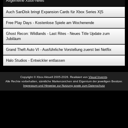
Allgemeine Xbox-News
Auch SanDisk bringt Expansion Cards für Xbox Series X|S
Free Play Days - Kostenlose Spiele am Wochenende
Ghost Recon: Wildlands - Last Rites - Neues Title Update zum
Jubiläum
Grand Theft Auto VI - Ausführliche Vorstellung zuerst bei Netflix
Halo Studios - Entwickler entlassen
Copyright © Xbox Aktuell 2005-2026. Realisiert von
Visual Invents
.
Alle Rechte vorbehalten, sämtliche Markenzeichen sind Eigentum der jeweiligen Besitzer.
Impressum und Hinweise zur Nutzung sowie zum Datenschutz