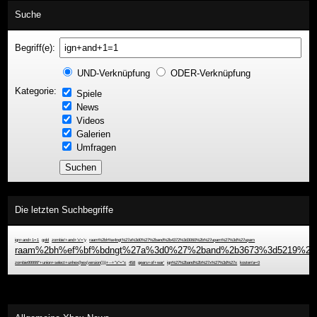
Suche
Begriff(e):
UND-Verknüpfung
ODER-Verknüpfung
Kategorie:
Spiele
News
Videos
Galerien
Umfragen
Die letzten Suchbegriffe
ign+and+1=1
gold
zombie'+and+'x'='y
raam%2bh%e4ngt%27a%3d0%27%2band%2b4372%3d3060%2b%27upam%27%3d%27upam
raam%2bh%ef%bf%bdngt%27a%3d0%27%2band%2b3673%3d5219%2b%
zombie99999"+union+select+unhex(hex(version()))+--+"x"="x
458
gears+of+war'
ign%27%2band%2b%27x%27%3d%27x
kosten'a=0