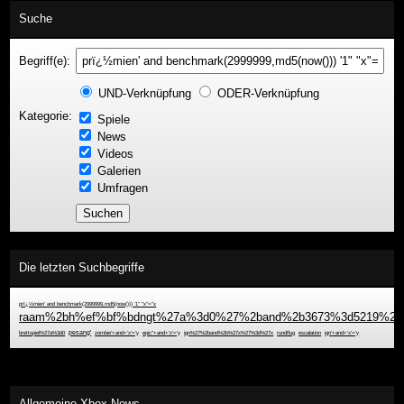
Suche
Begriff(e):
UND-Verknüpfung
ODER-Verknüpfung
Kategorie:
Spiele
News
Videos
Galerien
Umfragen
Die letzten Suchbegriffe
prï¿½mien' and benchmark(2999999,md5(now())) '1" "x"="x
raam%2bh%ef%bf%bdngt%27a%3d0%27%2band%2b3673%3d5219%2b%
brettspiel%27a%3d0
pesang'
zombie'+and+'x'='y
epic''+and+'x'='y
ign%27%2band%2b%27x%27%3d%27x
rundflug
escalation
ign'+and+'x'='y
Allgemeine Xbox-News