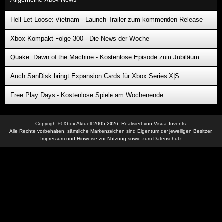
Hell Let Loose: Vietnam - Launch-Trailer zum kommenden Release
Xbox Kompakt Folge 300 - Die News der Woche
Quake: Dawn of the Machine - Kostenlose Episode zum Jubiläum
Auch SanDisk bringt Expansion Cards für Xbox Series X|S
Free Play Days - Kostenlose Spiele am Wochenende
Copyright © Xbox Aktuell 2005-2026. Realisiert von
Visual Invents
.
Alle Rechte vorbehalten, sämtliche Markenzeichen sind Eigentum der jeweiligen Besitzer.
Impressum und Hinweise zur Nutzung sowie zum Datenschutz