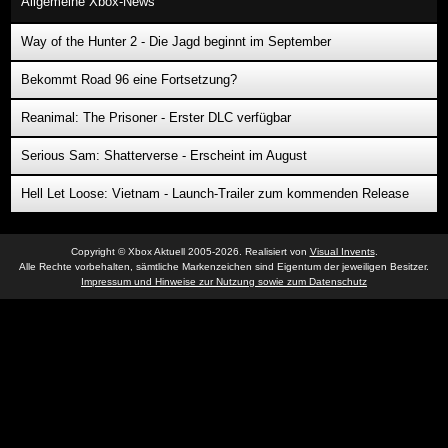
Allgemeine Xbox-News
Way of the Hunter 2 - Die Jagd beginnt im September
Bekommt Road 96 eine Fortsetzung?
Reanimal: The Prisoner - Erster DLC verfügbar
Serious Sam: Shatterverse - Erscheint im August
Hell Let Loose: Vietnam - Launch-Trailer zum kommenden Release
Copyright © Xbox Aktuell 2005-2026. Realisiert von
Visual Invents
.
Alle Rechte vorbehalten, sämtliche Markenzeichen sind Eigentum der jeweiligen Besitzer.
Impressum und Hinweise zur Nutzung sowie zum Datenschutz