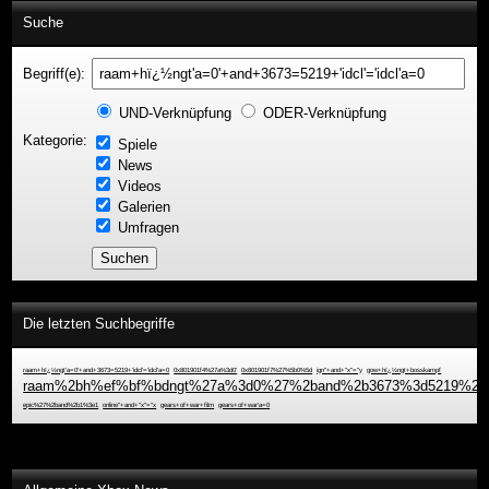
Suche
Begriff(e):
UND-Verknüpfung
ODER-Verknüpfung
Kategorie:
Spiele
News
Videos
Galerien
Umfragen
Die letzten Suchbegriffe
raam+hï¿½ngt'a=0'+and+3673=5219+'idcl'='idcl'a=0
0x801901f4%27a%3d0'
0x801901f7%27%5b0%5d
ign"+and+"x"="y
gow+hï¿½ngt+bosskampf
raam%2bh%ef%bf%bdngt%27a%3d0%27%2band%2b3673%3d5219%2b%
epic%27%2band%2b1%3e1
online"+and+"x"="x
gears+of+war+film
gears+of+war'a=0