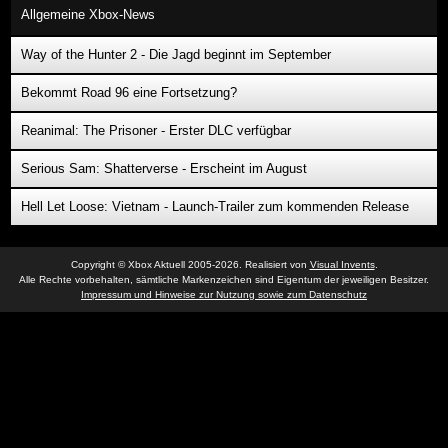
Allgemeine Xbox-News
Way of the Hunter 2 - Die Jagd beginnt im September
Bekommt Road 96 eine Fortsetzung?
Reanimal: The Prisoner - Erster DLC verfügbar
Serious Sam: Shatterverse - Erscheint im August
Hell Let Loose: Vietnam - Launch-Trailer zum kommenden Release
Copyright © Xbox Aktuell 2005-2026. Realisiert von
Visual Invents
.
Alle Rechte vorbehalten, sämtliche Markenzeichen sind Eigentum der jeweiligen Besitzer.
Impressum und Hinweise zur Nutzung sowie zum Datenschutz