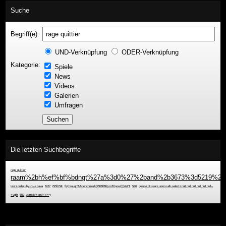
Suche
Begriff(e):
UND-Verknüpfung
ODER-Verknüpfung
Kategorie:
Spiele
News
Videos
Galerien
Umfragen
Die letzten Suchbegriffe
rage quittier
raam%2bh%ef%bf%bdngt%27a%3d0%27%2band%2b3673%3d5219%2b%
test+order+by+1--+cava
%27
online
flythrough'&&benchmark(2999999,md5(now()))&&'1
546
gears+of+war+union+all+select+null,null,null,null,null,null--
+vgih
550
zombie'+and+'x'='y