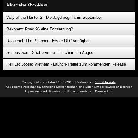
Allgemeine Xbox-News
Way of the Hunter 2 - Die Jagd beginnt im September
Bekommt Road 96 eine Fortsetzung?
Reanimal: The Prisoner - Erster DLC verfügbar
Serious Sam: Shatterverse - Erscheint im August
Hell Let Loose: Vietnam - Launch-Trailer zum kommenden Release
Copyright © Xbox Aktuell 2005-2026. Realisiert von
Visual Invents
.
Alle Rechte vorbehalten, sämtliche Markenzeichen sind Eigentum der jeweiligen Besitzer.
Impressum und Hinweise zur Nutzung sowie zum Datenschutz