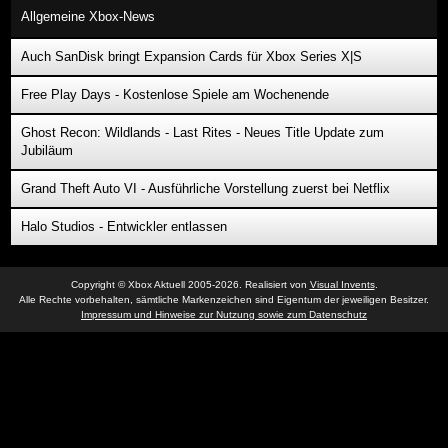
Allgemeine Xbox-News
Auch SanDisk bringt Expansion Cards für Xbox Series X|S
Free Play Days - Kostenlose Spiele am Wochenende
Ghost Recon: Wildlands - Last Rites - Neues Title Update zum
Jubiläum
Grand Theft Auto VI - Ausführliche Vorstellung zuerst bei Netflix
Halo Studios - Entwickler entlassen
Copyright © Xbox Aktuell 2005-2026. Realisiert von
Visual Invents
.
Alle Rechte vorbehalten, sämtliche Markenzeichen sind Eigentum der jeweiligen Besitzer.
Impressum und Hinweise zur Nutzung sowie zum Datenschutz