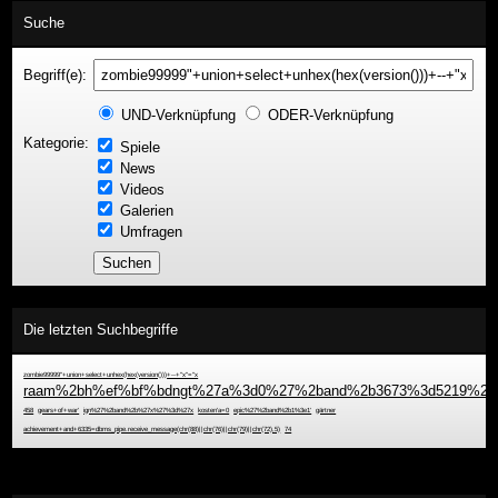
Suche
Begriff(e):
UND-Verknüpfung
ODER-Verknüpfung
Kategorie:
Spiele
News
Videos
Galerien
Umfragen
Die letzten Suchbegriffe
zombie99999"+union+select+unhex(hex(version()))+--+"x"="x
raam%2bh%ef%bf%bdngt%27a%3d0%27%2band%2b3673%3d5219%2b%
458
gears+of+war'
ign%27%2band%2b%27x%27%3d%27x
kosten'a=0
epic%27%2band%2b1%3e1'
gärtner
achievement+and+6335=dbms_pipe.receive_message(chr(88)||chr(76)||chr(79)||chr(72),5)
74