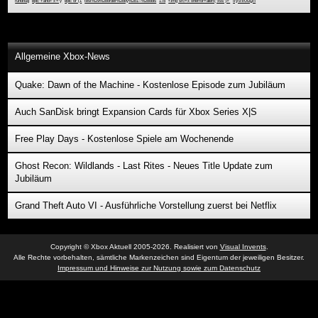
rundflug
epic''+and+'x'='y
epic or (1
test%29%2border%2bby%2b1--%2bobis
178
<img src=x onerror=alert("xss")>'
flythrough
Allgemeine Xbox-News
Quake: Dawn of the Machine - Kostenlose Episode zum Jubiläum
Auch SanDisk bringt Expansion Cards für Xbox Series X|S
Free Play Days - Kostenlose Spiele am Wochenende
Ghost Recon: Wildlands - Last Rites - Neues Title Update zum
Jubiläum
Grand Theft Auto VI - Ausführliche Vorstellung zuerst bei Netflix
Copyright © Xbox Aktuell 2005-2026. Realisiert von
Visual Invents
.
Alle Rechte vorbehalten, sämtliche Markenzeichen sind Eigentum der jeweiligen Besitzer.
Impressum und Hinweise zur Nutzung sowie zum Datenschutz