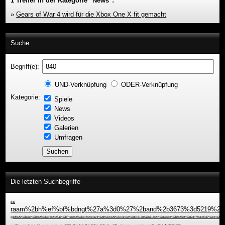
1 Treffer in der Kategorie "News":
»
Gears of War 4 wird für die Xbox One X fit gemacht
Suche
Begriff(e):
UND-Verknüpfung
ODER-Verknüpfung
Kategorie:
Spiele
News
Videos
Galerien
Umfragen
Die letzten Suchbegriffe
840
raam%2bh%ef%bf%bdngt%27a%3d0%27%2band%2b3673%3d5219%2b%
gold%29%2band%2b%28select%2b2347%2bfrom%28select%2bcount%28%2a%29%2cconcat%280x71706a7671%2c%28select%2b%28elt%282347%3d2347%2c1%29%2