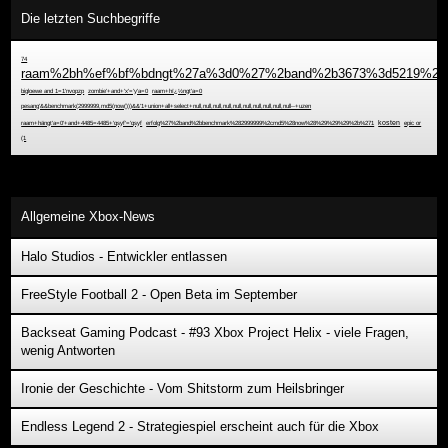
Die letzten Suchbegriffe
74
raam%2bh%ef%bf%bdngt%27a%3d0%27%2band%2b3673%3d5219%2b%
bigloewe and 1=1'nvopzp
zombie'+and+'x'='y'a=0
raam+hï¿½ngt'a=0
pesang'&&benchmark(2999999,md5(now()))&&'1+union+all+select+null,null,null,null,null,null,null,null,null,null--+uzen
raam+hängt'a=0'+and+4485=4485+'qsyf'='qsyf
erfolg%27%2band%2bbenchmark%282999999%2cmd5%28now%28%29%29%29%2b%271
kosten
epic or
(1
Allgemeine Xbox-News
Halo Studios - Entwickler entlassen
FreeStyle Football 2 - Open Beta im September
Backseat Gaming Podcast - #93 Xbox Project Helix - viele Fragen,
wenig Antworten
Ironie der Geschichte - Vom Shitstorm zum Heilsbringer
Endless Legend 2 - Strategiespiel erscheint auch für die Xbox